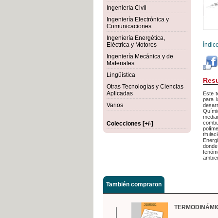
Ingeniería Civil
Ingeniería Electrónica y
Comunicaciones
Ingeniería Energética,
Eléctrica y Motores
Índic
Ingeniería Mecánica y de
Materiales
Lingüística
Res
Otras Tecnologías y Ciencias
Aplicadas
Este t
para l
Varios
desarr
Quími
media
combus
Colecciones [+/-]
políme
titula
Energí
donde 
fenóm
ambie
También compraron
TERMODINÁMI