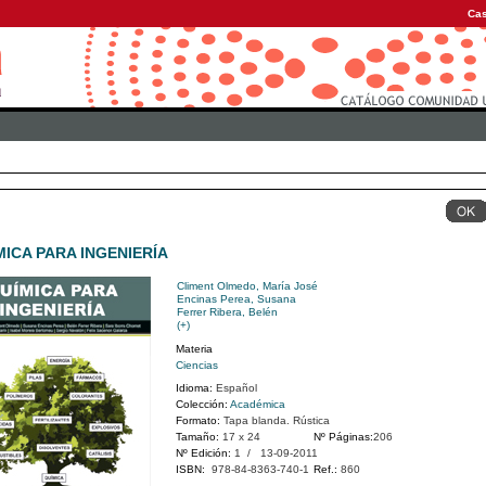
Cas
MICA PARA INGENIERÍA
Climent Olmedo, María José
Encinas Perea, Susana
Ferrer Ribera, Belén
(+)
Materia
Ciencias
Idioma:
Español
Colección:
Académica
Formato:
Tapa blanda. Rústica
Tamaño:
17 x 24
Nº Páginas:
206
Nº Edición:
1 / 13-09-2011
ISBN:
978-84-8363-740-1
Ref.:
860