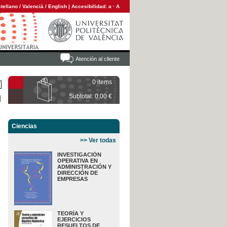
tellano
/
Valencià
/
English
|
Accesibilidad:
a
·
A
Atención al cliente
0 items
Subtotal: 0,00 €
Ciencias
>> Ver todas
INVESTIGACIÓN
OPERATIVA EN
ADMINISTRACIÓN Y
DIRECCIÓN DE
EMPRESAS
TEORÍA Y
EJERCICIOS
RESUELTOS DE