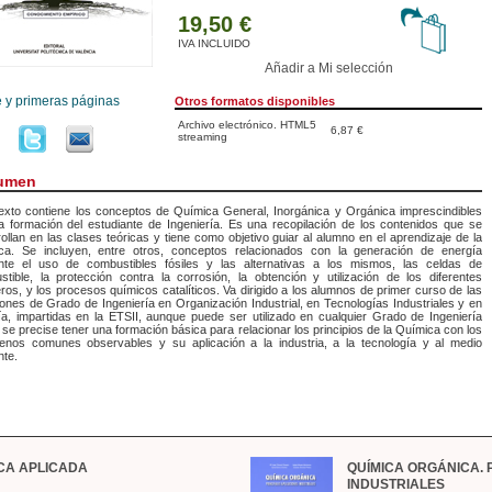
19,50 €
IVA INCLUIDO
Añadir a Mi selección
e y primeras páginas
Otros formatos disponibles
Archivo electrónico. HTML5
6,87 €
streaming
umen
exto contiene los conceptos de Química General, Inorgánica y Orgánica imprescindibles
a formación del estudiante de Ingeniería. Es una recopilación de los contenidos que se
ollan en las clases teóricas y tiene como objetivo guiar al alumno en el aprendizaje de la
ca. Se incluyen, entre otros, conceptos relacionados con la generación de energía
nte el uso de combustibles fósiles y las alternativas a los mismos, las celdas de
tible, la protección contra la corrosión, la obtención y utilización de los diferentes
ros, y los procesos químicos catalíticos. Va dirigido a los alumnos de primer curso de las
ciones de Grado de Ingeniería en Organización Industrial, en Tecnologías Industriales y en
a, impartidas en la ETSII, aunque puede ser utilizado en cualquier Grado de Ingeniería
se precise tener una formación básica para relacionar los principios de la Química con los
enos comunes observables y su aplicación a la industria, a la tecnología y al medio
nte.
CA APLICADA
QUÍMICA ORGÁNICA. 
INDUSTRIALES