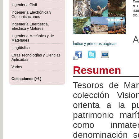
Tam
Ingeniería Civil
Nº E
ISB
Ingeniería Electrónica y
DOI
Comunicaciones
Ingeniería Energética,
Eléctrica y Motores
Ingeniería Mecánica y de
A
Materiales
Índice y primeras páginas
Lingüística
Otras Tecnologías y Ciencias
Aplicadas
Resumen
Varios
Colecciones [+/-]
Tesoros de Mar
colección Vis
orienta a la p
patrimonio marí
como inmate
denominación se