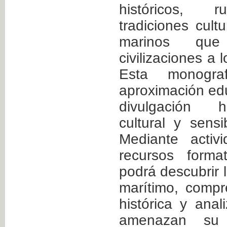
históricos, r
tradiciones cult
marinos que
civilizaciones a l
Esta monogra
aproximación ed
divulgación hi
cultural y sensi
Mediante activ
recursos forma
podrá descubrir 
marítimo, compr
histórica y anal
amenazan su 