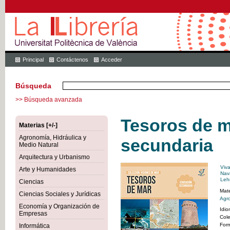
Principal
Contáctenos
Acceder
Búsqueda
>> Búsqueda avanzada
Tesoros de m
Materias [+/-]
Agronomía, Hidráulica y
secundaria
Medio Natural
Arquitectura y Urbanismo
Viv
Arte y Humanidades
Nav
Lehm
Ciencias
Mate
Ciencias Sociales y Jurídicas
Agro
Economía y Organización de
Idi
Empresas
Col
For
Informática