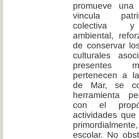
promueve una m
vincula patr
colectiva y 
ambiental, refo
de conservar lo
culturales aso
presentes m
pertenecen a la
de Mar, se c
herramienta pe
con el propó
actividades que
primordialmen
escolar. No obs