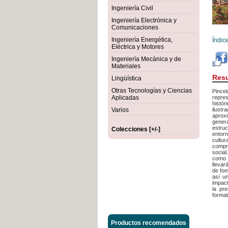
Ingeniería Civil
Ingeniería Electrónica y
Comunicaciones
Ingeniería Energética,
Índic
Eléctrica y Motores
Ingeniería Mecánica y de
Materiales
Res
Lingüística
Otras Tecnologías y Ciencias
Pincel
Aplicadas
repres
histór
Varios
ilust
aproxi
gener
estruc
Colecciones [+/-]
entor
cultur
compre
social
como 
llevar
de fom
así un
impact
la pr
format
Productos recomendados