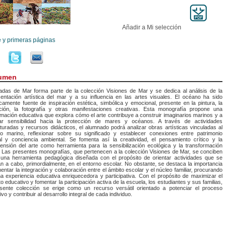
Añadir a Mi selección
e y primeras páginas
umen
adas de Mar forma parte de la colección Visiones de Mar y se dedica al análisis de la
entación artística del mar y a su influencia en las artes visuales. El océano ha sido
icamente fuente de inspiración estética, simbólica y emocional, presente en la pintura, la
ración, la fotografía y otras manifestaciones creativas. Esta monografía propone una
mación educativa que explora cómo el arte contribuye a construir imaginarios marinos y a
ar sensibilidad hacia la protección de mares y océanos. A través de actividades
turadas y recursos didácticos, el alumnado podrá analizar obras artísticas vinculadas al
no marino, reflexionar sobre su significado y establecer conexiones entre patrimonio
al y conciencia ambiental. Se fomenta así la creatividad, el pensamiento crítico y la
nsión del arte como herramienta para la sensibilización ecológica y la transformación
. Las presentes monografías, que pertenecen a la colección Visiones de Mar, se conciben
una herramienta pedagógica diseñada con el propósito de orientar actividades que se
án a cabo, primordialmente, en el entorno escolar. No obstante, se destaca la importancia
entar la integración y colaboración entre el ámbito escolar y el núcleo familiar, procurando
a experiencia educativa enriquecedora y participativa. Con el propósito de maximizar el
o educativo y fomentar la participación activa de la escuela, los estudiantes y sus familias,
esente colección se erige como un recurso versátil orientado a potenciar el proceso
ivo y contribuir al desarrollo integral de cada individuo.