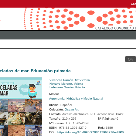
Cas
eladas de mar. Educación primaria
Vivancos Ramón, Mª Victoria
Navarro Moreno, Valeria
Lehmann Gravier, Priscila
Materia
Agronomía, Hidráulica y Medio Natural
Idioma:
Español
Colección:
Ocean Art
Formato:
Archivo electrónico. PDF acceso libre. Color
Tamaño:
210 x 297
Nº Páginas:
46
Nº Edición:
1 / 18-05-2026
ISBN:
978-84-1396-427-0
Ref.:
6886
DOI:
https://doi.org/10.4995/9788413964270edUPV