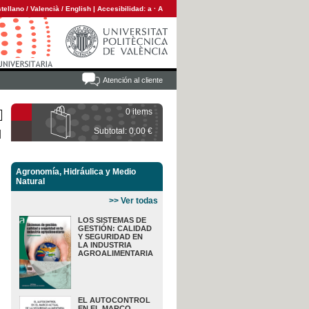
tellano
/
Valencià
/
English
|
Accesibilidad:
a
·
A
Atención al cliente
0 items
Subtotal: 0,00 €
Agronomía, Hidráulica y Medio
Natural
>> Ver todas
LOS SISTEMAS DE
GESTIÓN: CALIDAD
Y SEGURIDAD EN
LA INDUSTRIA
AGROALIMENTARIA
EL AUTOCONTROL
EN EL MARCO