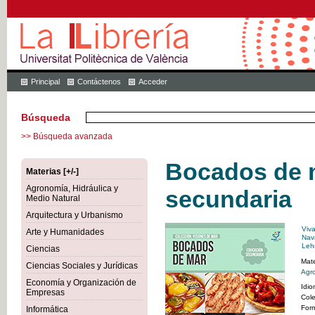
Principal
Contáctenos
Acceder
Búsqueda
>> Búsqueda avanzada
Bocados de 
Materias [+/-]
Agronomía, Hidráulica y
secundaria
Medio Natural
Arquitectura y Urbanismo
Viv
Arte y Humanidades
Nav
Lehm
Ciencias
Mate
Ciencias Sociales y Jurídicas
Agro
Economía y Organización de
Idi
Empresas
Col
For
Informática