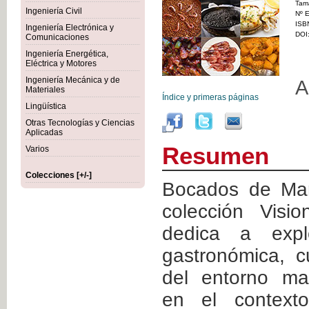
Tam
Ingeniería Civil
Nº E
ISB
Ingeniería Electrónica y
DOI
Comunicaciones
Ingeniería Energética,
Eléctrica y Motores
Ingeniería Mecánica y de
A
Materiales
Índice y primeras páginas
Lingüística
Otras Tecnologías y Ciencias
Aplicadas
Resumen
Varios
Colecciones [+/-]
Bocados de Mar
colección Vis
dedica a expl
gastronómica, cu
del entorno ma
en el contexto