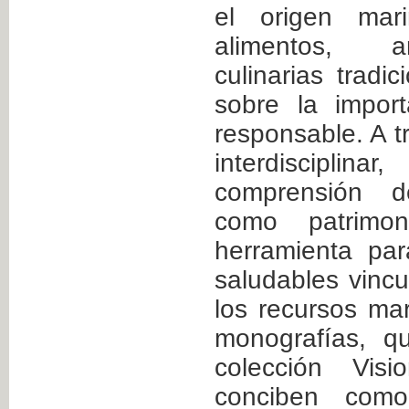
el origen mar
alimentos, an
culinarias tradic
sobre la impor
responsable. A 
interdisciplin
comprensión d
como patrimo
herramienta pa
saludables vincu
los recursos ma
monografías, q
colección Vis
conciben como