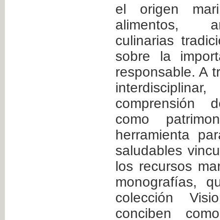
el origen mar
alimentos, an
culinarias tradic
sobre la impor
responsable. A 
interdisciplin
comprensión d
como patrimo
herramienta pa
saludables vincu
los recursos ma
monografías, q
colección Vis
conciben como