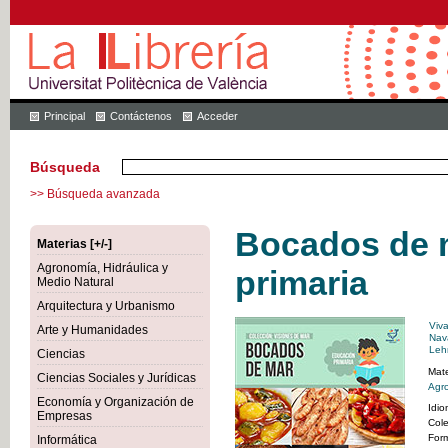
Principal
Contáctenos
Acceder
Búsqueda
>> Búsqueda avanzada
Bocados de 
Materias [+/-]
Agronomía, Hidráulica y
primaria
Medio Natural
Arquitectura y Urbanismo
Viv
Arte y Humanidades
Nav
Lehm
Ciencias
Mate
Ciencias Sociales y Jurídicas
Agro
Economía y Organización de
Idi
Empresas
Col
For
Informática