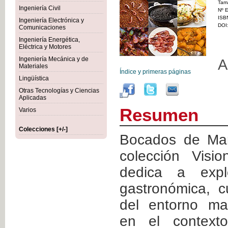
Tam
Ingeniería Civil
Nº E
ISB
Ingeniería Electrónica y
DOI
Comunicaciones
Ingeniería Energética,
Eléctrica y Motores
Ingeniería Mecánica y de
A
Materiales
Índice y primeras páginas
Lingüística
Otras Tecnologías y Ciencias
Aplicadas
Resumen
Varios
Colecciones [+/-]
Bocados de Mar
colección Vis
dedica a expl
gastronómica, cu
del entorno ma
en el contexto