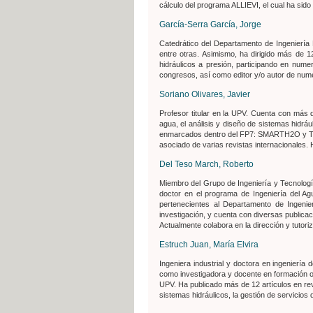
cálculo del programa ALLIEVI, el cual ha sido
García-Serra García, Jorge
Catedrático del Departamento de Ingeniería 
entre otras. Asimismo, ha dirigido más de 
hidráulicos a presión, participando en num
congresos, así como editor y/o autor de numer
Soriano Olivares, Javier
Profesor titular en la UPV. Cuenta con más d
agua, el análisis y diseño de sistemas hidrá
enmarcados dentro del FP7: SMARTH2O y TRU
asociado de varias revistas internacionales. 
Del Teso March, Roberto
Miembro del Grupo de Ingeniería y Tecnologí
doctor en el programa de Ingeniería del A
pertenecientes al Departamento de Ingenie
investigación, y cuenta con diversas publicac
Actualmente colabora en la dirección y tutori
Estruch Juan, María Elvira
Ingeniera industrial y doctora en ingenierí
como investigadora y docente en formación on
UPV. Ha publicado más de 12 artículos en rev
sistemas hidráulicos, la gestión de servicios 