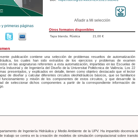
Añadir a Mi selección
e y primeras páginas
Otros formatos disponibles
Tapa blanda. Rústica
21,00 €
umen
esente publicación contiene una selección de problemas resueltos de automatización
idráulica, los cuales han sido extraídos de los ejercicios y problemas de examen
stos en las asignaturas referentes a esta automatización, impartidas en las Escuelas de
ería Industrial y de Ingeniería del Diseño de la Universitat Politècnica de València. Los 22
mas presentados, y explicados en detalle, tienen como objetivo destacado que el lector
paz de diseñar y calcular diferentes circuitos oleohidráulicos básicos, que se familiarice
l funcionamiento y misión de los componentes de estos circuitos, y que desarrolle la
idad de seleccionar dichos componentes a partir de la correspondiente información de
go.
Departamento de Ingeniería Hidráulica y Medio Ambiente de la UPV. Ha impartido docencia 
 de trabajo se centra en la creación de modelos de simulación computacional sobre transito