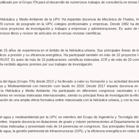
 utilizado por el Grupo ITA para el desarrollo de numerosos trabajos de consultoría en temas 
Hidráulica y Medio Ambiente de la UPV. Ha impartido docencia de Mecánica de Fluidos, In
120 cursos de posgrado en la UPV, colegios profesionales y empresas. Desde 1982 ha ded
erosos proyectos de investigación y trabajos a empresas y administraciones. Es autor de 
osos libros y revisor de artículos en di-versas revistas científicas.
e 15 años de experiencia en el ámbito de la hidráulica urbana. Sus principales líneas de 
ulicos a presión y su eficiencia energética. Ha participado también en más de 10 proyectos 
ST. Es autor de más de 15 publicaciones científicas indexadas JCR y de más de 20 comu
Ha recibido algunos premios por sus trabajos de investigación.
a del Agua (Grupo ITA) desde 2013 y ha llevado a cabo su formación y su actividad docen
gua y Medioambiental con mención cum laude en 2020. Desde 2017 imparte docencia en d
ría Hidráulica y Medio Ambiente. Ha participado en diferentes congresos nacionales e 
iones en revistas indexadas internacionales, siendo su principal línea de investigación la efi
zación de una amplia oferta formativa online relacionada con la hidráulica urbana, y con la m
a del agua y medioambiental por la UPV, es miembro del Grupo de Ingeniería y Tecnolgía del
line. Imparte docencia en titulaciones de grado y máster pertenecientes al Departamento de
istas indexadas y presentado más de 14 ponencias en congresos. Sus principales líneas de i
de agua, la gestión patrimonial de infraestructuras (GPI), y la eficiencia energética en redes 