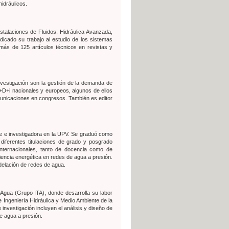
hidráulicos.
stalaciones de Fluidos, Hidráulica Avanzada,
icado su trabajo al estudio de los sistemas
más de 125 artículos técnicos en revistas y
investigación son la gestión de la demanda de
I+D+i nacionales y europeos, algunos de ellos
nicaciones en congresos. También es editor
te e investigadora en la UPV. Se graduó como
iferentes titulaciones de grado y posgrado
internacionales, tanto de docencia como de
ciencia energética en redes de agua a presión.
odelación de redes de agua.
 Agua (Grupo ITA), donde desarrolla su labor
 Ingeniería Hidráulica y Medio Ambiente de la
nvestigación incluyen el análisis y diseño de
de agua a presión.