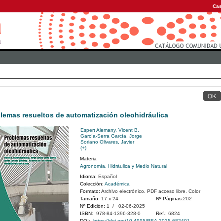
Cas
lemas resueltos de automatización oleohidráulica
Espert Alemany, Vicent B.
García-Serra García, Jorge
Soriano Olivares, Javier
(+)
Materia
Agronomía, Hidráulica y Medio Natural
Idioma:
Español
Colección:
Académica
Formato:
Archivo electrónico. PDF acceso libre. Color
Tamaño:
17 x 24
Nº Páginas:
202
Nº Edición:
1 / 02-06-2025
ISBN:
978-84-1396-328-0
Ref.:
6824
DOI:
https://doi.org/10.4995/REA.2025.682401