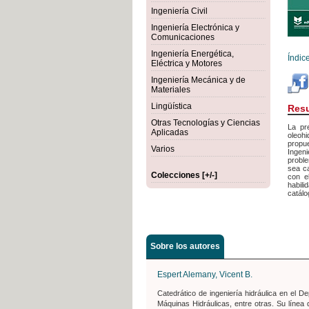
Ingeniería Civil
Ingeniería Electrónica y
Comunicaciones
Ingeniería Energética,
Índic
Eléctrica y Motores
Ingeniería Mecánica y de
Materiales
Lingüística
Res
Otras Tecnologías y Ciencias
La pr
Aplicadas
oleoh
propue
Varios
Ingeni
proble
sea ca
Colecciones [+/-]
con e
habil
catálo
Sobre los autores
Espert Alemany, Vicent B.
Catedrático de ingeniería hidráulica en el 
Máquinas Hidráulicas, entre otras. Su línea