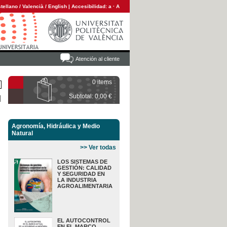
tellano
/
Valencià
/
English
|
Accesibilidad:
a
·
A
Atención al cliente
0 items
Subtotal: 0,00 €
Agronomía, Hidráulica y Medio
Natural
>> Ver todas
LOS SISTEMAS DE
GESTIÓN: CALIDAD
Y SEGURIDAD EN
LA INDUSTRIA
AGROALIMENTARIA
EL AUTOCONTROL
EN EL MARCO