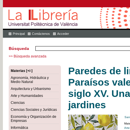
Principal
Contáctenos
Acceder
Búsqueda
>> Búsqueda avanzada
Paredes de l
Materias [+/-]
Agronomía, Hidráulica y
Paraísos val
Medio Natural
Arquitectura y Urbanismo
siglo XV. Una
Arte y Humanidades
jardines
Ciencias
Ciencias Sociales y Jurídicas
Economía y Organización de
San
Empresas
Mate
Informática
Art