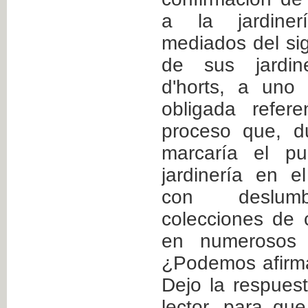
a la jardiner
mediados del sig
de sus jardine
d'horts, a uno
obligada refer
proceso que, du
marcaría el p
jardinería en e
con deslumbr
colecciones de c
en numerosos j
¿Podemos afirma
Dejo la respuest
lector, para qu