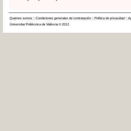
Quienes somos
::
Condiciones generales de contratación
::
Política de privacidad
::
A
Universitat Politècnica de València © 2012