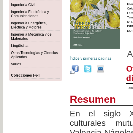
Idi
Ingeniería Civil
Cole
Ingeniería Electrónica y
For
Comunicaciones
Tam
Nº E
Ingeniería Energética,
ISB
Eléctrica y Motores
DOI
Ingeniería Mecánica y de
Materiales
Lingüística
A
Otras Tecnologías y Ciencias
Aplicadas
Índice y primeras páginas
Varios
O
Colecciones [+/-]
d
Tapa
Resumen
En el siglo XV
culturales mu
Valencia-Nápol