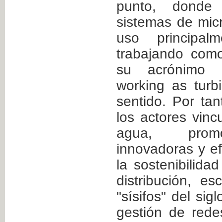
punto, donde 
sistemas de mic
uso principa
trabajando como
su acrónimo 
working as turb
sentido. Por tan
los actores vin
agua, promo
innovadoras y e
la sostenibilida
distribución, e
"sísifos" del sig
gestión de rede