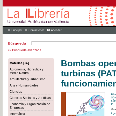
Principal
Contáctenos
Acceder
Búsqueda
>> Búsqueda avanzada
Bombas ope
Materias [+/-]
Agronomía, Hidráulica y
turbinas (PAT
Medio Natural
Arquitectura y Urbanismo
funcionamien
Arte y Humanidades
Ciencias
Pér
Ciencias Sociales y Jurídicas
Sán
Lóp
Economía y Organización de
(+)
Empresas
Mate
Agro
Informática