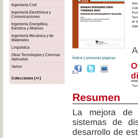
Idi
Ingeniería Civil
Col
Ingeniería Electrónica y
For
Comunicaciones
Tam
Nº E
Ingeniería Energética,
ISB
Eléctrica y Motores
Ingeniería Mecánica y de
Materiales
A
Lingüística
Otras Tecnologías y Ciencias
Índice y primeras páginas
Aplicadas
O
Varios
d
Colecciones [+/-]
Tapa
Resumen
La mejora de 
sistemas de dis
desarrollo de est