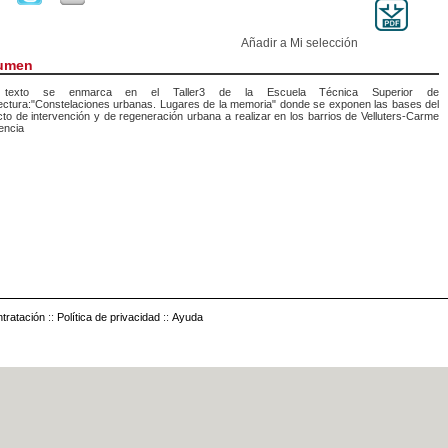
Añadir a Mi selección
umen
 texto se enmarca en el Taller3 de la Escuela Técnica Superior de
ectura:"Constelaciones urbanas. Lugares de la memoria" donde se exponen las bases del
to de intervención y de regeneración urbana a realizar en los barrios de Velluters-Carme
encia
tratación
::
Política de privacidad
::
Ayuda