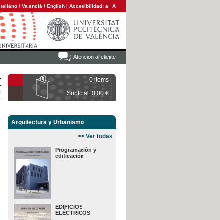
tellano
/
Valencià
/
English
|
Accesibilidad:
a
·
A
Atención al cliente
0 items
Subtotal: 0,00 €
Arquitectura y Urbanismo
>> Ver todas
Programación y
edificación
EDIFICIOS
ELÉCTRICOS