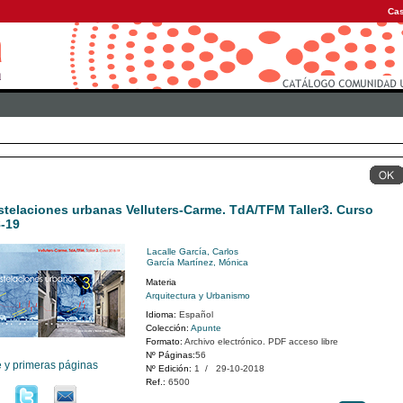
Cas
telaciones urbanas Velluters-Carme. TdA/TFM Taller3. Curso
-19
Lacalle García, Carlos
García Martínez, Mónica
Materia
Arquitectura y Urbanismo
Idioma:
Español
Colección:
Apunte
Formato:
Archivo electrónico. PDF acceso libre
Nº Páginas:
56
e y primeras páginas
Nº Edición:
1 / 29-10-2018
Ref.:
6500