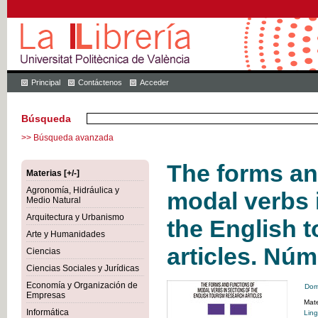
Principal
Contáctenos
Acceder
Búsqueda
>> Búsqueda avanzada
The forms an
Materias [+/-]
Agronomía, Hidráulica y
modal verbs 
Medio Natural
Arquitectura y Urbanismo
the English 
Arte y Humanidades
articles. Núm
Ciencias
Ciencias Sociales y Jurídicas
Economía y Organización de
Dom
Empresas
Mate
Informática
Ling