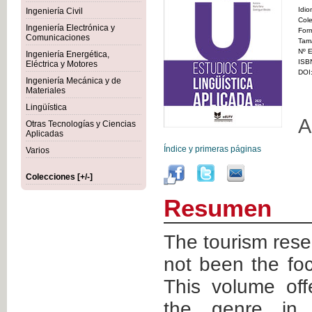
Idi
Ingeniería Civil
Col
Ingeniería Electrónica y
For
Comunicaciones
Tam
Nº E
Ingeniería Energética,
ISB
Eléctrica y Motores
DOI
Ingeniería Mecánica y de
Materiales
Lingüística
A
Otras Tecnologías y Ciencias
Aplicadas
Índice y primeras páginas
Varios
Colecciones [+/-]
Resumen
The tourism rese
not been the fo
This volume off
the genre in 