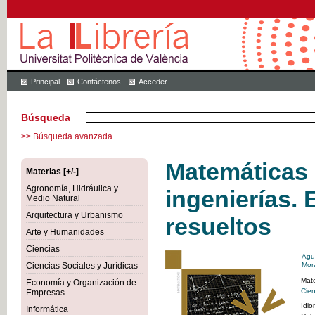
Principal
Contáctenos
Acceder
Búsqueda
>> Búsqueda avanzada
Matemáticas 
Materias [+/-]
Agronomía, Hidráulica y
ingenierías. 
Medio Natural
Arquitectura y Urbanismo
resueltos
Arte y Humanidades
Ciencias
Agu
Ciencias Sociales y Jurídicas
Mor
Mate
Economía y Organización de
Cien
Empresas
Idi
Informática