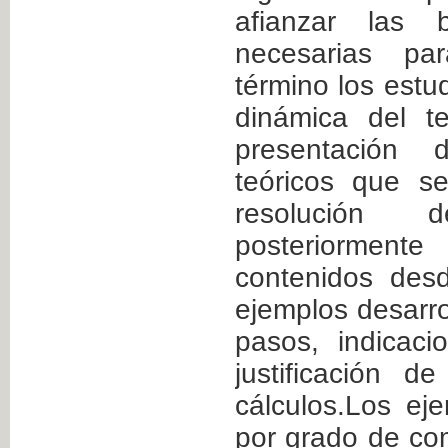
afianzar las 
necesarias pa
término los estud
dinámica del t
presentación 
teóricos que s
resolución de
posteriormente
contenidos des
ejemplos desarro
pasos, indicaci
justificación 
cálculos.Los ej
por grado de co