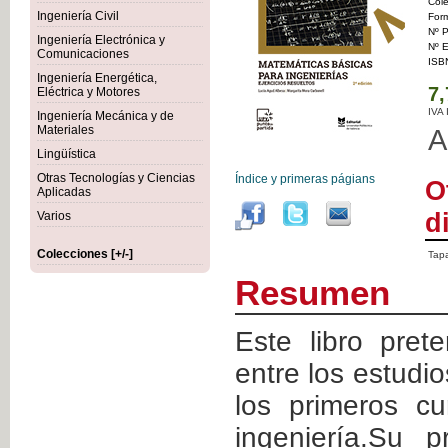
Col
Ingeniería Civil
For
Nº P
Ingeniería Electrónica y
Nº E
Comunicaciones
ISB
Ingeniería Energética,
7,
Eléctrica y Motores
IVA
Ingeniería Mecánica y de
Materiales
A
Lingüística
Otras Tecnologías y Ciencias
Índice y primeras págians
O
Aplicadas
d
Varios
Colecciones [+/-]
Tapa
Resumen
Este libro pre
entre los estudio
los primeros c
ingeniería.Su p