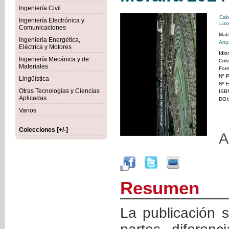
Ingeniería Civil
Cab
Ingeniería Electrónica y
Lizo
Comunicaciones
Mate
Ingeniería Energética,
Arqu
Eléctrica y Motores
Idi
Ingeniería Mecánica y de
Col
Materiales
For
Nº P
Lingüística
Nº E
Otras Tecnologías y Ciencias
ISB
Aplicadas
DOI
Varios
Colecciones [+/-]
A
Resumen
La publicación 