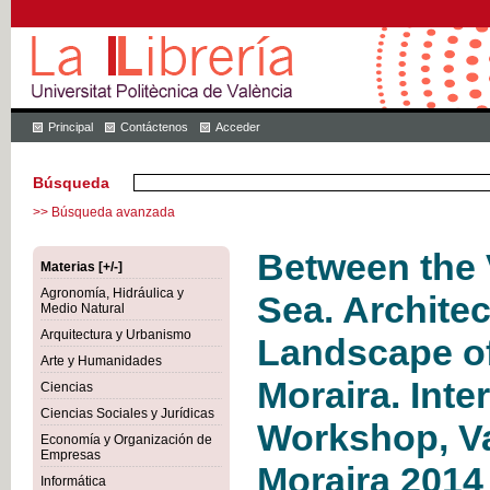
Principal
Contáctenos
Acceder
Búsqueda
>> Búsqueda avanzada
Between the 
Materias [+/-]
Agronomía, Hidráulica y
Sea. Archite
Medio Natural
Arquitectura y Urbanismo
Landscape of
Arte y Humanidades
Moraira. Inte
Ciencias
Ciencias Sociales y Jurídicas
Workshop, Va
Economía y Organización de
Empresas
Moraira 2014
Informática