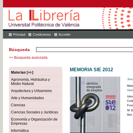
Principal
Contáctenos
Acceder
Búsqueda
>> Búsqueda avanzada
MEMORIA SIE 2012
Materias [+/-]
Agronomía, Hidráulica y
Ser
Medio Natural
Mate
Vari
Arquitectura y Urbanismo
Idi
Arte y Humanidades
Col
Ciencias
For
Nº E
Ciencias Sociales y Jurídicas
Ref.
Economía y Organización de
Empresas
Informática