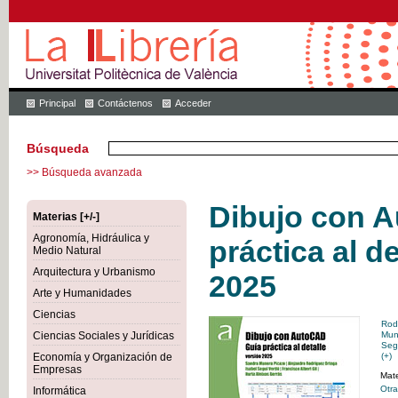
Principal
Contáctenos
Acceder
Búsqueda
>> Búsqueda avanzada
Dibujo con 
Materias [+/-]
Agronomía, Hidráulica y
práctica al de
Medio Natural
Arquitectura y Urbanismo
2025
Arte y Humanidades
Ciencias
Rod
Ciencias Sociales y Jurídicas
Mun
Seg
Economía y Organización de
(+)
Empresas
Mate
Otra
Informática