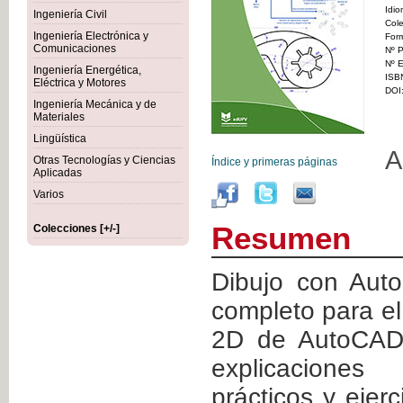
Idi
Ingeniería Civil
Cole
Ingeniería Electrónica y
For
Comunicaciones
Nº P
Nº E
Ingeniería Energética,
ISB
Eléctrica y Motores
DOI
Ingeniería Mecánica y de
Materiales
Lingüística
A
Otras Tecnologías y Ciencias
Índice y primeras páginas
Aplicadas
Varios
Resumen
Colecciones [+/-]
Dibujo con Aut
completo para el
2D de AutoCAD 
explicaciones
prácticos y ejerci