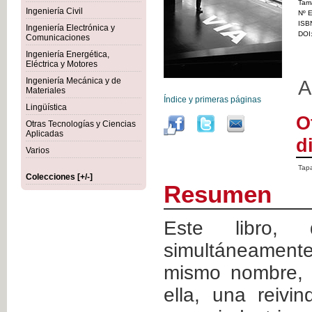
Tam
Ingeniería Civil
Nº E
ISB
Ingeniería Electrónica y
DOI
Comunicaciones
Ingeniería Energética,
Eléctrica y Motores
Ingeniería Mecánica y de
A
Materiales
Índice y primeras páginas
Lingüística
O
Otras Tecnologías y Ciencias
Aplicadas
d
Varios
Tapa
Colecciones [+/-]
Resumen
Este libro,
simultáneamente
mismo nombre, 
ella, una reivi