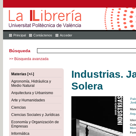
Principal
Contáctenos
Acceder
Búsqueda
>> Búsqueda avanzada
Industrias. J
Materias [+/-]
Agronomía, Hidráulica y
Solera
Medio Natural
Arquitectura y Urbanismo
Pal
Arte y Humanidades
Jor
Ciencias
Mate
Arqu
Ciencias Sociales y Jurídicas
Idi
Economía y Organización de
Cole
Empresas
Mon
For
Informática