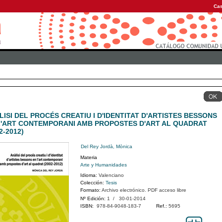
Cas
LISI DEL PROCÉS CREATIU I D'IDENTITAT D'ARTISTES BESSONS
L'ART CONTEMPORANI AMB PROPOSTES D'ART AL QUADRAT
2-2012)
Del Rey Jordà, Mònica
Materia
Arte y Humanidades
Idioma:
Valenciano
Colección:
Tesis
Formato:
Archivo electrónico. PDF acceso libre
Nº Edición:
1 / 30-01-2014
ISBN:
978-84-9048-183-7
Ref.:
5695