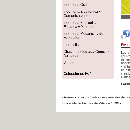
Ingeniería Civil
Ingeniería Electrónica y
Comunicaciones
Ingeniería Energética,
Eléctrica y Motores
Ingeniería Mecánica y de
Materiales
Res
Lingüística
Otras Tecnologías y Ciencias
Los g
Aplicadas
equiva
de qu
Varios
relaci
y si h
un est
Colecciones [+/-]
creati
ciencia
Forma
Quienes somos
::
Condiciones generales de con
Universitat Politècnica de València © 2012