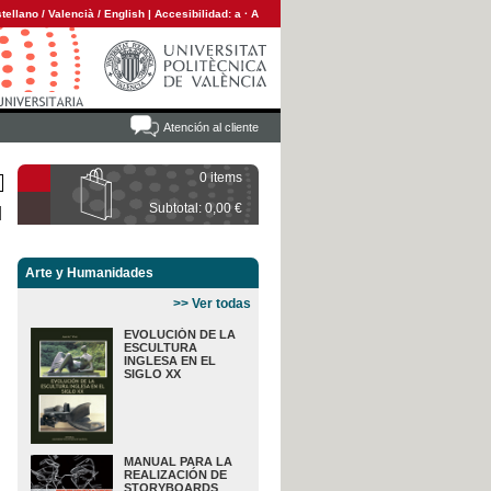
tellano
/
Valencià
/
English
|
Accesibilidad:
a
·
A
Atención al cliente
0 items
Subtotal: 0,00 €
Arte y Humanidades
>> Ver todas
EVOLUCIÓN DE LA
ESCULTURA
INGLESA EN EL
SIGLO XX
MANUAL PARA LA
REALIZACIÓN DE
STORYBOARDS