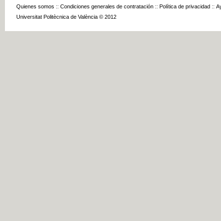
Quienes somos
::
Condiciones generales de contratación
::
Política de privacidad
::
A
Universitat Politècnica de València © 2012