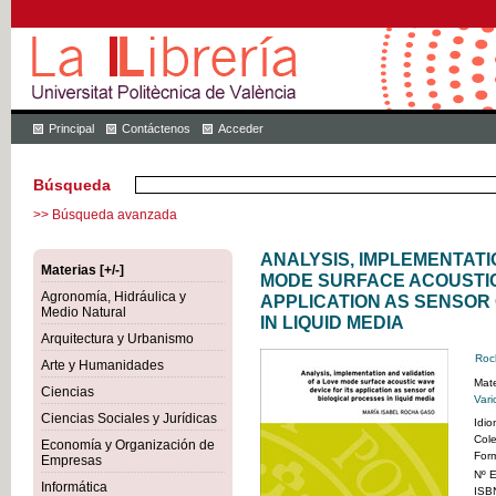
Principal
Contáctenos
Acceder
Búsqueda
>> Búsqueda avanzada
ANALYSIS, IMPLEMENTATI
Materias [+/-]
MODE SURFACE ACOUSTIC
Agronomía, Hidráulica y
APPLICATION AS SENSOR
Medio Natural
IN LIQUID MEDIA
Arquitectura y Urbanismo
Roc
Arte y Humanidades
Mate
Ciencias
Vari
Ciencias Sociales y Jurídicas
Idi
Col
Economía y Organización de
For
Empresas
Nº E
Informática
ISB