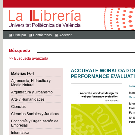
Principal
Contáctenos
Acceder
Búsqueda
>> Búsqueda avanzada
ACCURATE WORKLOAD DE
Materias [+/-]
PERFORMANCE EVALUAT
Agronomía, Hidráulica y
Medio Natural
Peña
Arquitectura y Urbanismo
Mate
Vari
Arte y Humanidades
Idi
Ciencias
Col
For
Ciencias Sociales y Jurídicas
Nº E
Economía y Organización de
ISB
Empresas
Informática