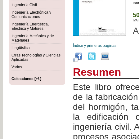
ISB
Ingeniería Civil
Ingeniería Electrónica y
50
Comunicaciones
IVA
Ingeniería Energética,
A
Eléctrica y Motores
Ingeniería Mecánica y de
Materiales
Índice y primeras páginas
Lingüística
Otras Tecnologías y Ciencias
Aplicadas
Varios
Resumen
Colecciones [+/-]
Este libro ofrec
de la fabricació
del hormigón, t
la edificación
ingeniería civil.
procesos asocia