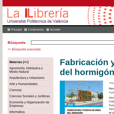
Principal
Contáctenos
Acceder
Búsqueda
>> Búsqueda avanzada
Fabricación 
Materias [+/-]
Agronomía, Hidráulica y
del hormigó
Medio Natural
Arquitectura y Urbanismo
Yep
Arte y Humanidades
Mate
Ciencias
Inge
Ciencias Sociales y Jurídicas
Idi
Col
Economía y Organización de
For
Empresas
Tam
Informática
Nº E