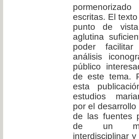
pormenorizad
escritas. El tex
punto de vist
aglutina suficie
poder facilita
análisis iconog
público interes
de este tema. 
esta publicaci
estudios maria
por el desarrollo 
de las fuentes p
de un mar
interdisciplinar 