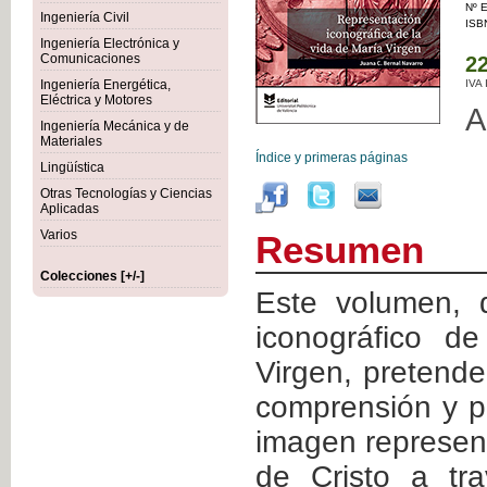
Nº E
Ingeniería Civil
ISB
Ingeniería Electrónica y
Comunicaciones
22
Ingeniería Energética,
IVA
Eléctrica y Motores
A
Ingeniería Mecánica y de
Materiales
Índice y primeras páginas
Lingüística
Otras Tecnologías y Ciencias
Aplicadas
Varios
Resumen
Colecciones [+/-]
Este volumen, 
iconográfico d
Virgen, pretend
comprensión y p
imagen represen
de Cristo a tr