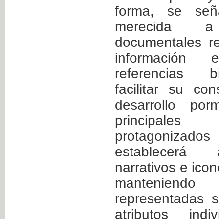
forma, se seña
merecida 
documentales r
información 
referencias bi
facilitar su co
desarrollo por
principales 
protagonizados
establecerá a
narrativos e ico
manteniend
representadas s
atributos ind