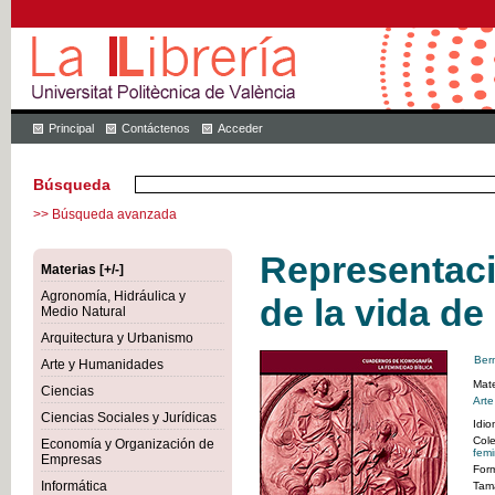
Principal
Contáctenos
Acceder
Búsqueda
>> Búsqueda avanzada
Representaci
Materias [+/-]
Agronomía, Hidráulica y
de la vida de
Medio Natural
Arquitectura y Urbanismo
Ber
Arte y Humanidades
Mate
Ciencias
Art
Ciencias Sociales y Jurídicas
Idi
Col
Economía y Organización de
femi
Empresas
For
Informática
Tam