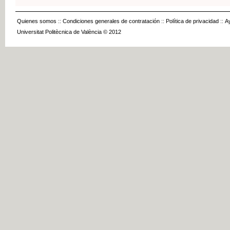
Quienes somos
::
Condiciones generales de contratación
::
Política de privacidad
::
A
Universitat Politècnica de València © 2012