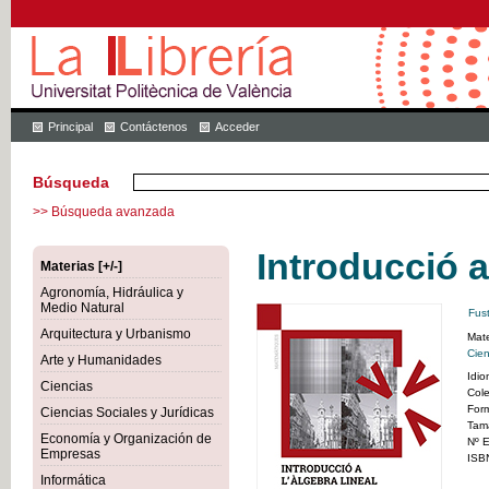
Principal
Contáctenos
Acceder
Búsqueda
>> Búsqueda avanzada
Introducció a 
Materias [+/-]
Agronomía, Hidráulica y
Medio Natural
Fust
Arquitectura y Urbanismo
Mate
Cien
Arte y Humanidades
Idi
Ciencias
Col
For
Ciencias Sociales y Jurídicas
Tam
Economía y Organización de
Nº E
Empresas
ISB
Informática