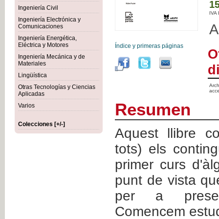
15
Ingeniería Civil
IVA
Ingeniería Electrónica y
A
Comunicaciones
Ingeniería Energética,
Eléctrica y Motores
Índice y primeras páginas
O
Ingeniería Mecánica y de
Materiales
d
Lingüística
Arch
Otras Tecnologías y Ciencias
acce
Aplicadas
Resumen
Varios
Colecciones [+/-]
Aquest llibre c
tots) els contin
primer curs d'àl
punt de vista q
per a presen
Comencem estudia