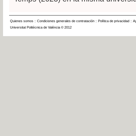
Quienes somos
::
Condiciones generales de contratación
::
Política de privacidad
::
A
Universitat Politècnica de València © 2012