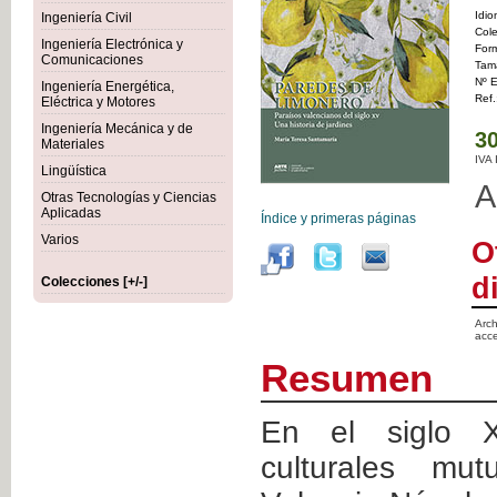
Idi
Ingeniería Civil
Cole
Ingeniería Electrónica y
For
Comunicaciones
Tam
Nº E
Ingeniería Energética,
Ref.
Eléctrica y Motores
Ingeniería Mecánica y de
30
Materiales
IVA
Lingüística
A
Otras Tecnologías y Ciencias
Aplicadas
Índice y primeras páginas
Varios
O
d
Colecciones [+/-]
Arch
acce
Resumen
En el siglo XV
culturales mu