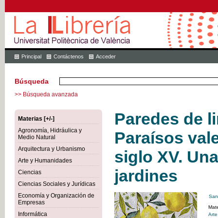
Principal
Contáctenos
Acceder
Búsqueda
>> Búsqueda avanzada
Paredes de l
Materias [+/-]
Agronomía, Hidráulica y
Paraísos val
Medio Natural
Arquitectura y Urbanismo
siglo XV. Una
Arte y Humanidades
jardines
Ciencias
Ciencias Sociales y Jurídicas
Economía y Organización de
San
Empresas
Mate
Informática
Art