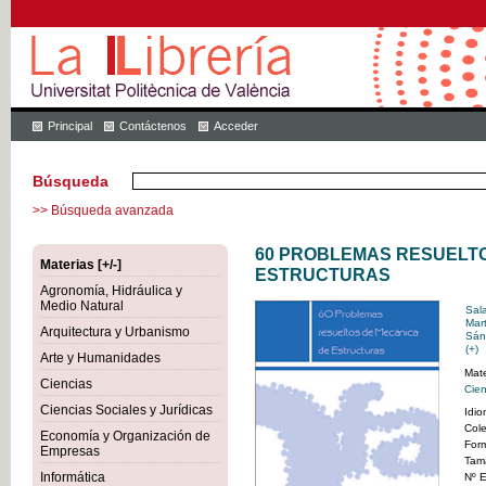
Principal
Contáctenos
Acceder
Búsqueda
>> Búsqueda avanzada
60 PROBLEMAS RESUELTO
Materias [+/-]
ESTRUCTURAS
Agronomía, Hidráulica y
Medio Natural
Sal
Mar
Arquitectura y Urbanismo
Sán
(+)
Arte y Humanidades
Mate
Ciencias
Cien
Ciencias Sociales y Jurídicas
Idi
Cole
Economía y Organización de
For
Empresas
Tam
Informática
Nº E