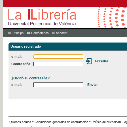
Principal
Contáctenos
Acceder
Usuario registrado
e-mail:
Contraseña:
¿Olvidó su contraseña?
e-mail:
Quienes somos
::
Condiciones generales de contratación
::
Política de privacidad
::
A