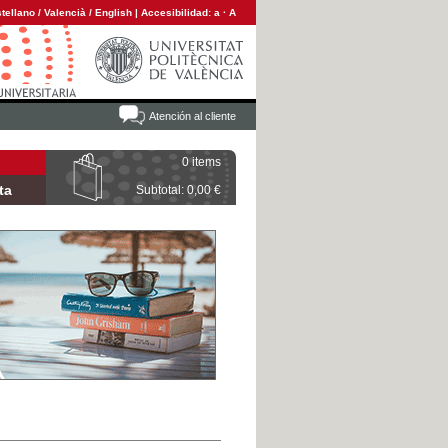
tellano
/
Valencià
/
English
|
Accesibilidad:
a
·
A
Atención al cliente
0 items
ta
Subtotal: 0,00 €