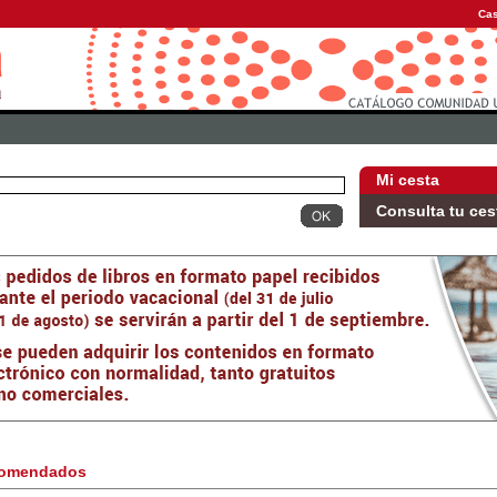
Cas
Mi cesta
Consulta tu ces
omendados