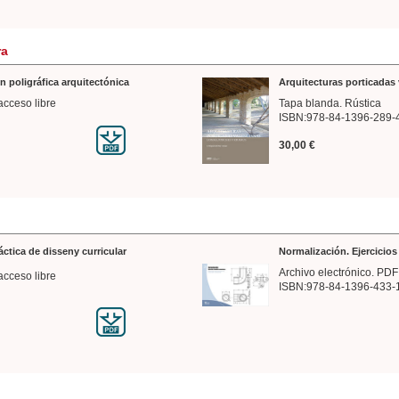
ra
n poligráfica arquitectónica
Arquitecturas porticadas 
acceso libre
Tapa blanda. Rústica
ISBN:978-84-1396-289-
30,00 €
ráctica de disseny curricular
Normalización. Ejercicio
Archivo electrónico. PDF
acceso libre
ISBN:978-84-1396-433-