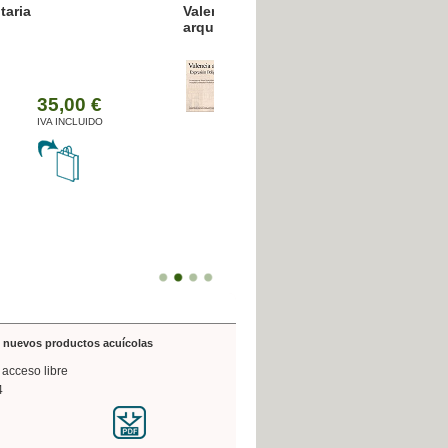
resión poligráfica
de nuevos productos acuícolas
 acceso libre
4