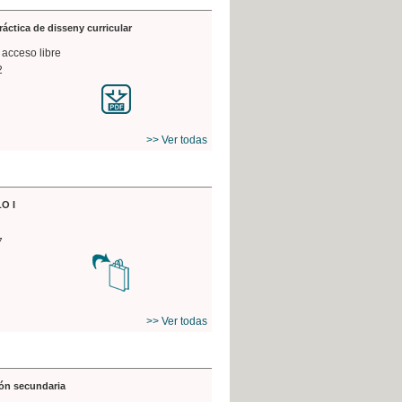
práctica de disseny curricular
 acceso libre
2
>> Ver todas
O I
7
>> Ver todas
ón secundaria