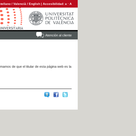
tellano
/
Valencià
/
English
|
Accesibilidad:
a
·
A
Atención al cliente
rmamos de que el titular de esta página web es la