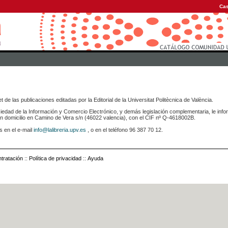
Cas
 de las publicaciones editadas por la Editorial de la Universitat Politècnica de València.
iedad de la Información y Comercio Electrónico, y demás legislación complementaria, le info
icilio en Camino de Vera s/n (46022 valencia), con el CIF nº Q-4618002B.
s en el e-mail
info@lalibreria.upv.es
, o en el teléfono 96 387 70 12.
tratación
::
Política de privacidad
::
Ayuda