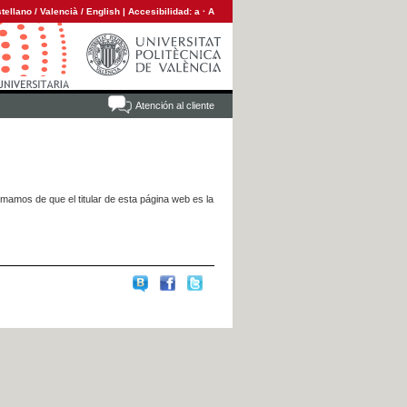
tellano
/
Valencià
/
English
|
Accesibilidad:
a
·
A
Atención al cliente
rmamos de que el titular de esta página web es la