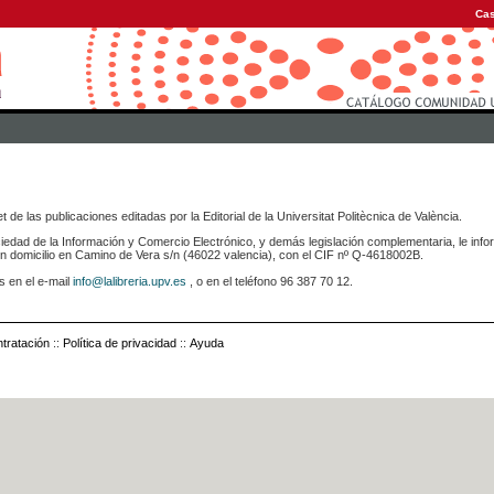
Cas
 de las publicaciones editadas por la Editorial de la Universitat Politècnica de València.
iedad de la Información y Comercio Electrónico, y demás legislación complementaria, le info
icilio en Camino de Vera s/n (46022 valencia), con el CIF nº Q-4618002B.
s en el e-mail
info@lalibreria.upv.es
, o en el teléfono 96 387 70 12.
tratación
::
Política de privacidad
::
Ayuda