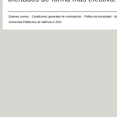
Quienes somos
::
Condiciones generales de contratación
::
Política de privacidad
::
A
Universitat Politècnica de València © 2012