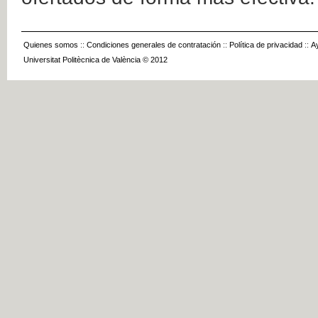
Quienes somos
::
Condiciones generales de contratación
::
Política de privacidad
::
A
Universitat Politècnica de València © 2012