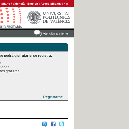
tellano
/
Valencià
/
English
|
Accesibilidad:
a
·
A
Atención al cliente
e podrá disfrutar si se registra:


iones

es gratuitas
