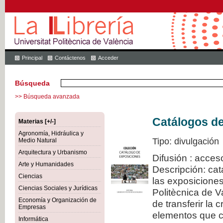
Principal
Contáctenos
Acceder
Búsqueda
>> Búsqueda avanzada
Catálogos d
Materias [+/-]
Agronomía, Hidráulica y
Tipo: divulgación
Medio Natural
Arquitectura y Urbanismo
Difusión : acces
Arte y Humanidades
Descripción: cat
Ciencias
las exposiciones
Ciencias Sociales y Jurídicas
Politècnica de V
Economía y Organización de
de transferir la 
Empresas
elementos que c
Informática