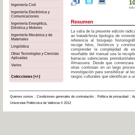
10
Ingeniería Civil
IVA
Ingeniería Electrónica y
Comunicaciones
Resumen
Ingeniería Energética,
Eléctrica y Motores
La valía de la presente edición radic
Ingeniería Mecánica y de
an tratadcfesta tipología de vivien
Materiales
referencia al bosquejo historiográf
recoge hitos, históricos y constr
Lingüística
comprender la complejidad de est
Otras Tecnologías y Ciencias
reseñable del manual sea la recopil
Aplicadas
barracas valencianas preindustriale
Almassera. Desde que comenzara e
Varios
otras continúan en un largo proces
investigación para sensibilizar al le
rasgos culturales que identifican a 
Colecciones [+/-]
Quienes somos
::
Condiciones generales de contratación
::
Política de privacidad
::
A
Universitat Politècnica de València © 2012