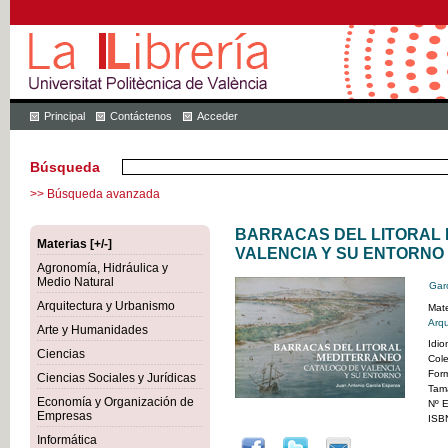
Principal
Contáctenos
Acceder
Búsqueda
>> Búsqueda avanzada
BARRACAS DEL LITORAL
Materias [+/-]
VALENCIA Y SU ENTORNO
Agronomía, Hidráulica y
Medio Natural
Gar
Arquitectura y Urbanismo
Mate
Arqu
Arte y Humanidades
Idi
Ciencias
Col
For
Ciencias Sociales y Jurídicas
Tam
Economía y Organización de
Nº E
Empresas
ISB
Informática