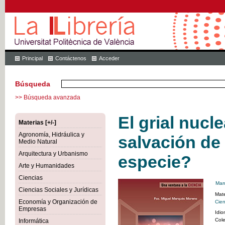
Principal
Contáctenos
Acceder
Búsqueda
>> Búsqueda avanzada
El grial nucl
Materias [+/-]
Agronomía, Hidráulica y
salvación de
Medio Natural
Arquitectura y Urbanismo
especie?
Arte y Humanidades
Ciencias
Mar
Ciencias Sociales y Jurídicas
Mate
Economía y Organización de
Cien
Empresas
Idi
Col
Informática