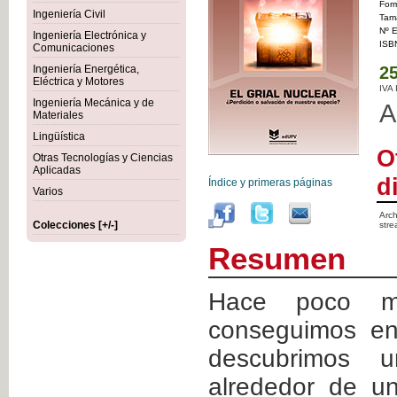
For
Ingeniería Civil
Tam
Nº E
Ingeniería Electrónica y
ISB
Comunicaciones
Ingeniería Energética,
25
Eléctrica y Motores
IVA
Ingeniería Mecánica y de
A
Materiales
Lingüística
O
Otras Tecnologías y Ciencias
Aplicadas
d
Índice y primeras páginas
Varios
Arch
Colecciones [+/-]
stre
Resumen
Hace poco m
conseguimos en
descubrimos 
alrededor de u