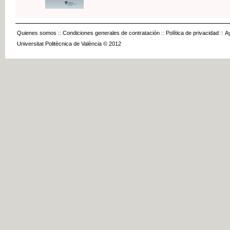
Quienes somos
::
Condiciones generales de contratación
::
Política de privacidad
::
A
Universitat Politècnica de València © 2012