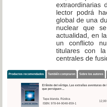
extraordinarias 
lector podrá h
global de una du
nuclear que se
actualidad, en 
un conflicto n
titulares con 
centrales de fus
Productos recomendados
También compraron
Sobre los autores
El límite del vértigo. Las extrañas aventuras de 
que persiguen ...
Tapa blanda. Rústica
12,00
ISBN: 978-84-9048-859-1