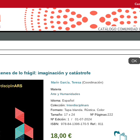
Cas
enes de lo frágil: imaginación y catástrofe
Marín García, Teresa
(Coordinación)
Materia
Arte y Humanidades
Idioma:
Español
Colección:
Interdisciplinars
Formato:
Tapa blanda. Rústica. Color
Tamaño:
17 x 24
Nº Páginas:
222
Nº Edición:
1 / 01-07-2024
ISBN:
978-84-1396-170-5
Ref.:
811
18,00 €