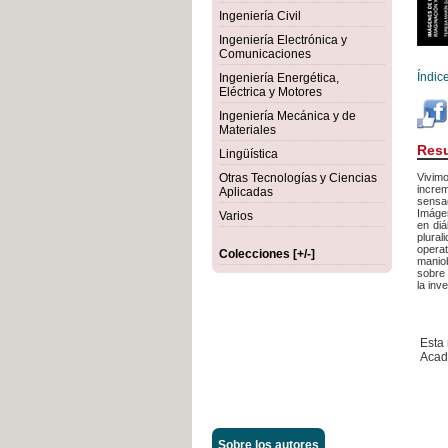
Ingeniería Civil
Ingeniería Electrónica y
Comunicaciones
Índic
Ingeniería Energética,
Eléctrica y Motores
Ingeniería Mecánica y de
Materiales
Res
Lingüística
Otras Tecnologías y Ciencias
Vivimo
increm
Aplicadas
sensac
Imágen
Varios
en diá
plura
opera
Colecciones [+/-]
maniob
sobre 
la inv
Esta
Acad
Sobre los autores