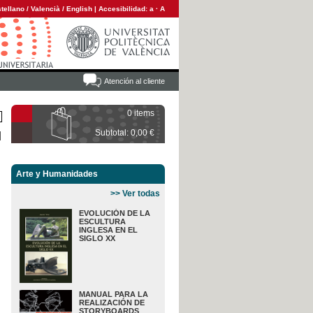
tellano
/
Valencià
/
English
|
Accesibilidad:
a
·
A
Atención al cliente
0 items
Subtotal: 0,00 €
Arte y Humanidades
>> Ver todas
EVOLUCIÓN DE LA
ESCULTURA
INGLESA EN EL
SIGLO XX
MANUAL PARA LA
REALIZACIÓN DE
STORYBOARDS