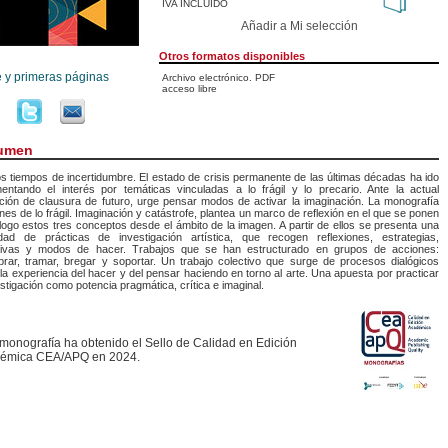
IVA INCLUIDO
Añadir a Mi selección
Otros formatos disponibles
e y primeras páginas
Archivo electrónico. PDF
acceso libre
umen
s tiempos de incertidumbre. El estado de crisis permanente de las últimas décadas ha ido
entando el interés por temáticas vinculadas a lo frágil y lo precario. Ante la actual
ión de clausura de futuro, urge pensar modos de activar la imaginación. La monografía
es de lo frágil. Imaginación y catástrofe, plantea un marco de reflexión en el que se ponen
logo estos tres conceptos desde el ámbito de la imagen. A partir de ellos se presenta una
lidad de prácticas de investigación artística, que recogen reflexiones, estrategias,
tivas y modos de hacer. Trabajos que se han estructurado en grupos de acciones:
rar, tramar, bregar y soportar. Un trabajo colectivo que surge de procesos dialógicos
la experiencia del hacer y del pensar haciendo en torno al arte. Una apuesta por practicar
estigación como potencia pragmática, crítica e imaginal.
 monografía ha obtenido el Sello de Calidad en Edición
émica CEA/APQ en 2024.