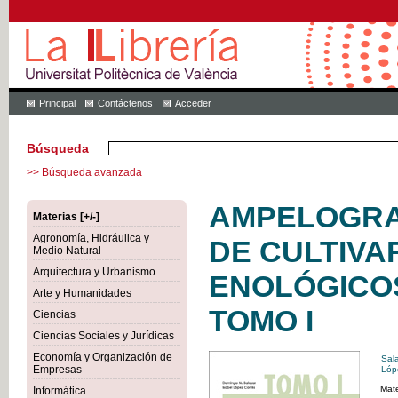
Principal
Contáctenos
Acceder
Búsqueda
>> Búsqueda avanzada
AMPELOGRA
Materias [+/-]
Agronomía, Hidráulica y
DE CULTIVA
Medio Natural
Arquitectura y Urbanismo
ENOLÓGICOS
Arte y Humanidades
TOMO I
Ciencias
Ciencias Sociales y Jurídicas
Economía y Organización de
Sal
Empresas
Lóp
Mate
Informática