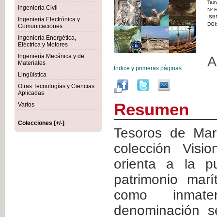
Tam
Ingeniería Civil
Nº E
ISB
Ingeniería Electrónica y
DOI
Comunicaciones
Ingeniería Energética,
Eléctrica y Motores
Ingeniería Mecánica y de
A
Materiales
Índice y primeras páginas
Lingüística
Otras Tecnologías y Ciencias
Aplicadas
Resumen
Varios
Colecciones [+/-]
Tesoros de Mar
colección Vis
orienta a la p
patrimonio marí
como inmate
denominación se