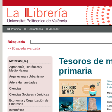
Principal
Contáctenos
Acceder
Búsqueda
>> Búsqueda avanzada
Tesoros de m
Materias [+/-]
Agronomía, Hidráulica y
primaria
Medio Natural
Arquitectura y Urbanismo
Viv
Arte y Humanidades
Nav
Lehm
Ciencias
Mate
Ciencias Sociales y Jurídicas
Agro
Economía y Organización de
Idi
Empresas
Col
For
Informática