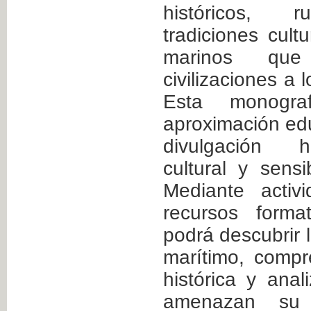
históricos, r
tradiciones cult
marinos que
civilizaciones a l
Esta monogra
aproximación ed
divulgación hi
cultural y sensi
Mediante activ
recursos forma
podrá descubrir 
marítimo, compr
histórica y anal
amenazan su 