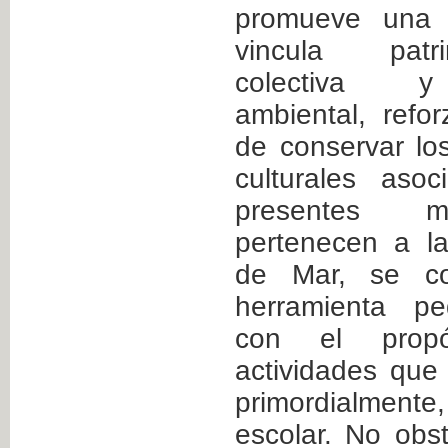
promueve una m
vincula patr
colectiva y 
ambiental, refo
de conservar lo
culturales aso
presentes m
pertenecen a la
de Mar, se c
herramienta pe
con el propó
actividades que
primordialmen
escolar. No obs