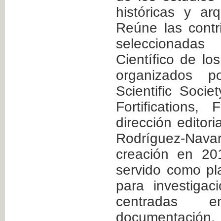
históricas y arq
Reúne las contri
seleccionada
Científico de lo
organizados po
Scientific Socie
Fortifications
dirección editori
Rodríguez-Na
creación en 20
servido como pl
para investigac
centradas 
documentació