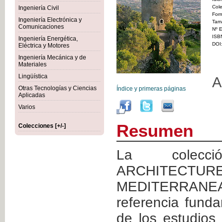
Col
Ingeniería Civil
For
Ingeniería Electrónica y
Tam
Comunicaciones
Nº E
ISB
Ingeniería Energética,
DOI
Eléctrica y Motores
Ingeniería Mecánica y de
Materiales
Lingüística
A
Otras Tecnologías y Ciencias
Índice y primeras páginas
Aplicadas
Varios
Resumen
Colecciones [+/-]
La colecc
ARCHITEC
MEDITERRANEA
referencia fund
de los estudios 