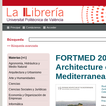
Principal
Contáctenos
Acceder
Búsqueda
>> Búsqueda avanzada
FORTMED 202
Materias [+/-]
Agronomía, Hidráulica y
Architecture 
Medio Natural
Arquitectura y Urbanismo
Mediterranea
Arte y Humanidades
Ciencias
Rod
Ciencias Sociales y Jurídicas
Zerl
Ciri
Economía y Organización de
Mate
Empresas
Arqu
Informática
Idi