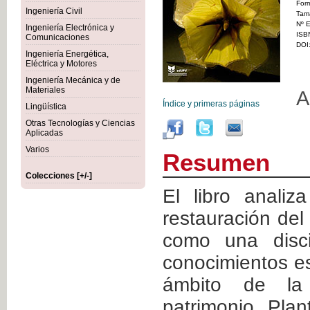
For
Ingeniería Civil
Tam
Nº E
Ingeniería Electrónica y
ISB
Comunicaciones
DOI
Ingeniería Energética,
Eléctrica y Motores
Ingeniería Mecánica y de
Materiales
A
Índice y primeras páginas
Lingüística
Otras Tecnologías y Ciencias
Aplicadas
Varios
Resumen
Colecciones [+/-]
El libro analiz
restauración de
como una disci
conocimientos es
ámbito de la 
patrimonio. Pla