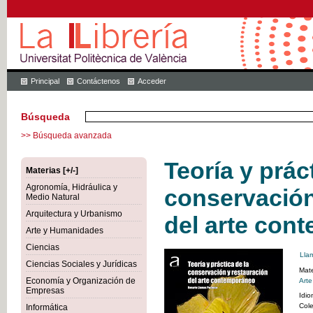
Principal
Contáctenos
Acceder
Búsqueda
>> Búsqueda avanzada
Teoría y prác
Materias [+/-]
Agronomía, Hidráulica y
conservación
Medio Natural
Arquitectura y Urbanismo
del arte con
Arte y Humanidades
Ciencias
Lla
Ciencias Sociales y Jurídicas
Mate
Economía y Organización de
Art
Empresas
Idi
Cole
Informática