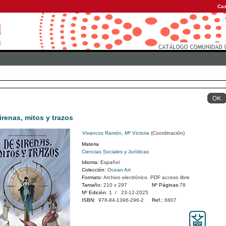
Cas
irenas, mitos y trazos
Vivancos Ramón, Mª Victoria
(Coordinación)
Materia
Ciencias Sociales y Jurídicas
Idioma:
Español
Colección:
Ocean Art
Formato:
Archivo electrónico. PDF acceso libre
Tamaño:
210 x 297
Nº Páginas:
78
Nº Edición:
1 / 23-12-2025
ISBN:
978-84-1396-296-2
Ref.:
6807