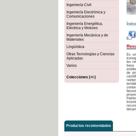
Ingeniería Civil
Ingeniería Electrónica y
Comunicaciones
Ingeniería Energética,
Índic
Eléctrica y Motores
Ingeniería Mecánica y de
Materiales
Res
Lingüística
Otras Tecnologías y Ciencias
Es una
Aplicadas
iconog
los re
Varios
basa 
emblem
de pr
cientí
Colecciones [+/-]
reint
temáti
conta
favore
proye
Patrim
invest
recurs
desarr
Productos recomendados