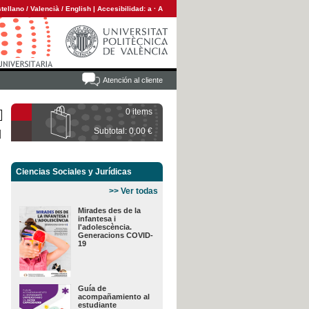
tellano
/
Valencià
/
English
|
Accesibilidad:
a
·
A
Atención al cliente
0 items
Subtotal: 0,00 €
Ciencias Sociales y Jurídicas
>> Ver todas
Mirades des de la
infantesa i
l'adolescència.
Generacions COVID-
19
Guía de
acompañamiento al
estudiante