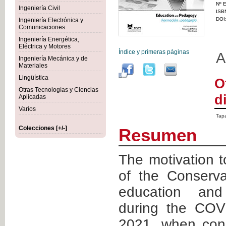
Nº E
Ingeniería Civil
ISB
DOI
Ingeniería Electrónica y
Comunicaciones
Ingeniería Energética,
Eléctrica y Motores
Índice y primeras páginas
A
Ingeniería Mecánica y de
Materiales
Lingüística
O
Otras Tecnologías y Ciencias
d
Aplicadas
Varios
Tapa
Colecciones [+/-]
Resumen
The motivation 
of the Conserva
education an
during the COV
2021, when cons