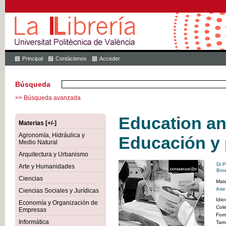
Principal
Contáctenos
Acceder
Búsqueda
>> Búsqueda avanzada
Education an
Materias [+/-]
Agronomía, Hidráulica y
Educación y
Medio Natural
Arquitectura y Urbanismo
Di P
Arte y Humanidades
Broe
Ciencias
Mate
Art
Ciencias Sociales y Jurídicas
Idi
Economía y Organización de
Col
Empresas
For
Informática
Tam