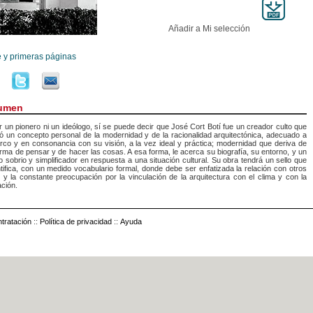
Añadir a Mi selección
e y primeras páginas
umen
r un pionero ni un ideólogo, sí se puede decir que José Cort Botí fue un creador culto que
ó un concepto personal de la modernidad y de la racionalidad arquitectónica, adecuado a
co y en consonancia con su visión, a la vez ideal y práctica; modernidad que deriva de
rma de pensar y de hacer las cosas. A esa forma, le acerca su biografía, su entorno, y un
o sobrio y simplificador en respuesta a una situación cultural. Su obra tendrá un sello que
ntifica, con un medido vocabulario formal, donde debe ser enfatizada la relación con otros
s y la constante preocupación por la vinculación de la arquitectura con el clima y con la
ción.
tratación
::
Política de privacidad
::
Ayuda