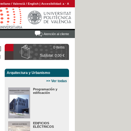
tellano
/
Valencià
/
English
|
Accesibilidad:
a
·
A
Atención al cliente
0 items
Subtotal: 0,00 €
Arquitectura y Urbanismo
>> Ver todas
Programación y
edificación
EDIFICIOS
ELÉCTRICOS