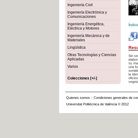
Ingeniería Civil
Ingeniería Electrónica y
Comunicaciones
Ingeniería Energética,
Índic
Eléctrica y Motores
Ingeniería Mecánica y de
Materiales
Res
Lingüística
Otras Tecnologías y Ciencias
Sin se
Aplicadas
elabor
su mar
Varios
una fo
sentid
la ide
Colecciones [+/-]
oficio
vegeta
Quienes somos
::
Condiciones generales de con
Universitat Politècnica de València © 2012