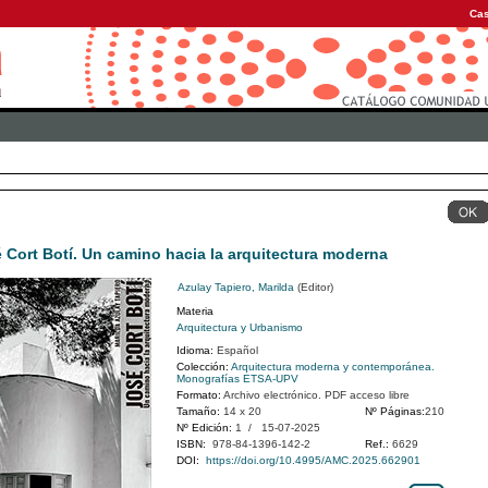
Cas
 Cort Botí. Un camino hacia la arquitectura moderna
Azulay Tapiero, Marilda
(Editor)
Materia
Arquitectura y Urbanismo
Idioma:
Español
Colección:
Arquitectura moderna y contemporánea.
Monografías ETSA-UPV
Formato:
Archivo electrónico. PDF acceso libre
Tamaño:
14 x 20
Nº Páginas:
210
Nº Edición:
1 / 15-07-2025
ISBN:
978-84-1396-142-2
Ref.:
6629
DOI:
https://doi.org/10.4995/AMC.2025.662901