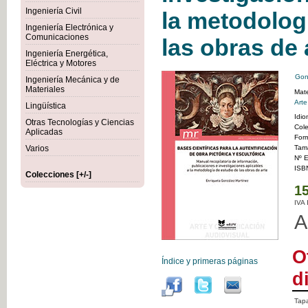
Ingeniería Civil
la metodolog
Ingeniería Electrónica y
Comunicaciones
las obras de 
Ingeniería Energética,
Eléctrica y Motores
Gon
Ingeniería Mecánica y de
Materiales
Mate
Art
Lingüística
Idi
Otras Tecnologías y Ciencias
Col
Aplicadas
For
Varios
Tam
Nº E
ISB
Colecciones [+/-]
15
IVA
A
O
Índice y primeras páginas
d
Tapa