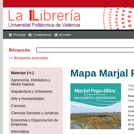
Principal
Contáctenos
Acceder
Búsqueda
>> Búsqueda avanzada
Mapa Marjal 
Materias [+/-]
Agronomía, Hidráulica y
Medio Natural
Viñ
Alo
Arquitectura y Urbanismo
Mate
Arte y Humanidades
Inge
Ciencias
Idi
Col
Ciencias Sociales y Jurídicas
For
Economía y Organización de
Nº P
Empresas
Nº E
ISB
Informática