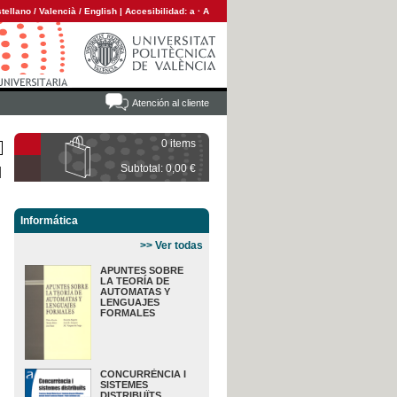
tellano
/
Valencià
/
English
|
Accesibilidad:
a
·
A
Atención al cliente
0 items
Subtotal: 0,00 €
Informática
>> Ver todas
APUNTES SOBRE
LA TEORÍA DE
AUTOMATAS Y
LENGUAJES
FORMALES
CONCURRÈNCIA I
SISTEMES
DISTRIBUÏTS