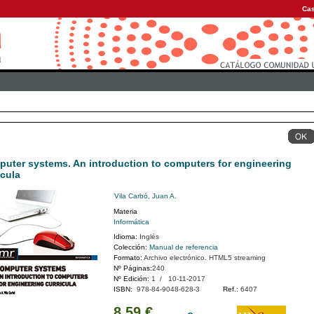
Cas
uter systems. An introduction to computers for engineering
icula
Vila Carbó, Juan A.
Materia
Informática
Idioma:
Inglés
Colección:
Manual de referencia
Formato:
Archivo electrónico. HTML5 streaming
Nº Páginas:
240
Nº Edición:
1 / 10-11-2017
ISBN:
978-84-9048-628-3
Ref.:
6407
8,59 €