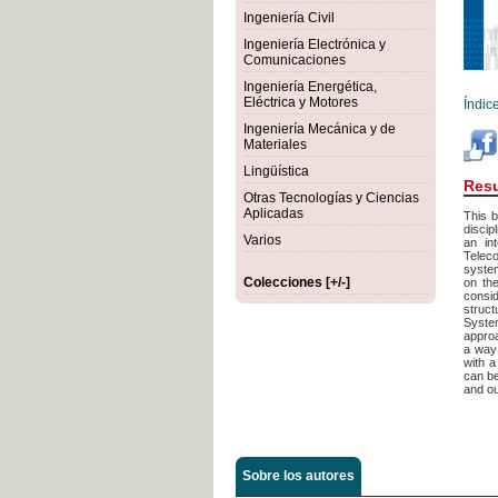
Ingeniería Civil
Ingeniería Electrónica y
Comunicaciones
Ingeniería Energética,
Eléctrica y Motores
Índic
Ingeniería Mecánica y de
Materiales
Lingüística
Res
Otras Tecnologías y Ciencias
Aplicadas
This b
discip
Varios
an int
Teleco
system
Colecciones [+/-]
on the
consi
struc
Syste
approa
a way 
with a
can be
and ou
Sobre los autores