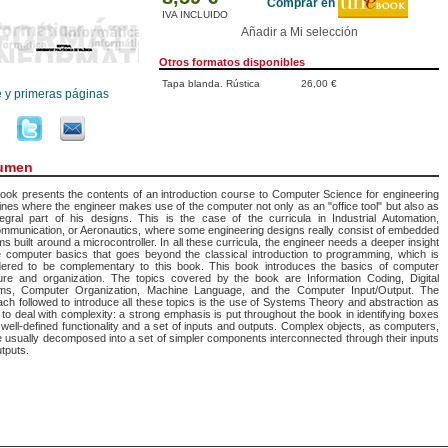
Comprar en
IVA INCLUIDO
Añadir a Mi selección
Otros formatos disponibles
Tapa blanda. Rústica
26,00 €
e y primeras páginas
umen
ook presents the contents of an introduction course to Computer Science for engineering
lines where the engineer makes use of the computer not only as an "office tool" but also as
egral part of his designs. This is the case of the curricula in Industrial Automation,
mmunication, or Aeronautics, where some engineering designs really consist of embedded
s built around a microcontroller. In all these curricula, the engineer needs a deeper insight
 computer basics that goes beyond the classical introduction to programming, which is
dered to be complementary to this book. This book introduces the basics of computer
ture and organization. The topics covered by the book are Information Coding, Digital
ms, Computer Organization, Machine Language, and the Computer Input/Output. The
ch followed to introduce all these topics is the use of Systems Theory and abstraction as
to deal with complexity: a strong emphasis is put throughout the book in identifying boxes
 well-defined functionality and a set of inputs and outputs. Complex objects, as computers,
 usually decomposed into a set of simpler components interconnected through their inputs
tputs.