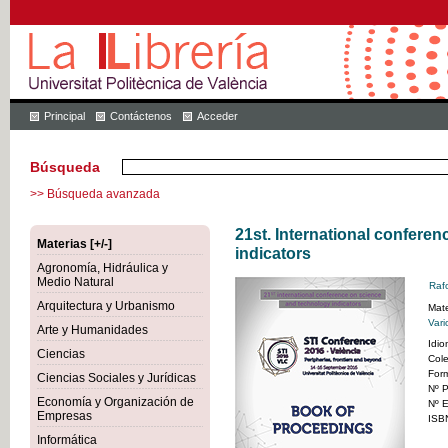
Principal
Contáctenos
Acceder
Búsqueda
>> Búsqueda avanzada
21st. International confere
Materias [+/-]
indicators
Agronomía, Hidráulica y
Medio Natural
Rafo
Arquitectura y Urbanismo
Mate
Vari
Arte y Humanidades
Idi
Ciencias
Col
For
Ciencias Sociales y Jurídicas
Nº P
Economía y Organización de
Nº E
Empresas
ISB
Informática