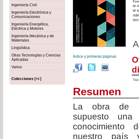
For
Ingeniería Civil
Nº P
Nº E
Ingeniería Electrónica y
ISB
Comunicaciones
DOI
Ingeniería Energética,
Eléctrica y Motores
Ingeniería Mecánica y de
Materiales
A
Lingüística
Otras Tecnologías y Ciencias
Índice y primeras páginas
O
Aplicadas
Varios
d
Colecciones [+/-]
Tapa
Resumen
La obra de E
supuesto una 
conocimiento d
nuestro país