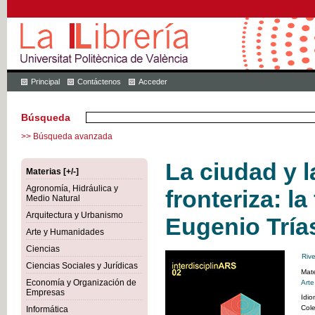
Principal
Contáctenos
Acceder
Búsqueda
>> Búsqueda avanzada
La ciudad y l
Materias [+/-]
Agronomía, Hidráulica y
fronteriza: la
Medio Natural
Arquitectura y Urbanismo
Eugenio Tría
Arte y Humanidades
Ciencias
Rive
Ciencias Sociales y Jurídicas
Mate
Economía y Organización de
Art
Empresas
Idi
Col
Informática