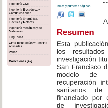
ISB
Ingeniería Civil
Índice y primeras páginas
Ingeniería Electrónica y
Comunicaciones
Ingeniería Energética,
A
Eléctrica y Motores
Ingeniería Mecánica y de
Resumen
Materiales
Lingüística
Esta publicació
Otras Tecnologías y Ciencias
Aplicadas
los resultado
Varios
investigación tit
Colecciones [+/-]
San Francisco de
modelo de a
recuperación in
sanitarios de 
financiado por 
de investigac