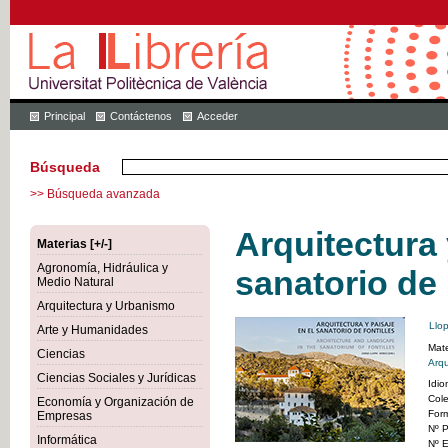
Principal
Contáctenos
Acceder
Búsqueda
>> Búsqueda avanzada
Arquitectura 
Materias [+/-]
Agronomía, Hidráulica y
sanatorio de 
Medio Natural
Arquitectura y Urbanismo
Llop
Arte y Humanidades
Mate
Ciencias
Arqu
Ciencias Sociales y Jurídicas
Idi
Col
Economía y Organización de
For
Empresas
Nº P
Informática
Nº E