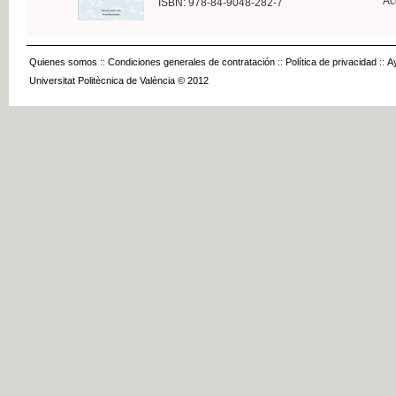
Ac
ISBN: 978-84-9048-282-7
Quienes somos
::
Condiciones generales de contratación
::
Política de privacidad
::
A
Universitat Politècnica de València © 2012