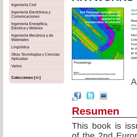
Ingeniería Civil
Dom
Ingeniería Electrónica y
Dom
Comunicaciones
Mate
Ingeniería Energética,
Art
Eléctrica y Motores
Vari
Ingeniería Mecánica y de
Idi
Materiales
Col
For
Lingüística
Nº P
Nº E
Otras Tecnologías y Ciencias
ISB
Aplicadas
Varios
Colecciones [+/-]
A
Resumen
This book is is
of the 2nd Eur