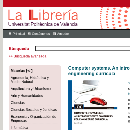
Principal
Contáctenos
Acceder
Búsqueda
>> Búsqueda avanzada
Computer systems. An intro
Materias [+/-]
engineering curricula
Agronomía, Hidráulica y
Medio Natural
V
Arquitectura y Urbanismo
M
I
Arte y Humanidades
I
Ciencias
C
F
Ciencias Sociales y Jurídicas
T
Economía y Organización de
N
Empresas
I
Informática