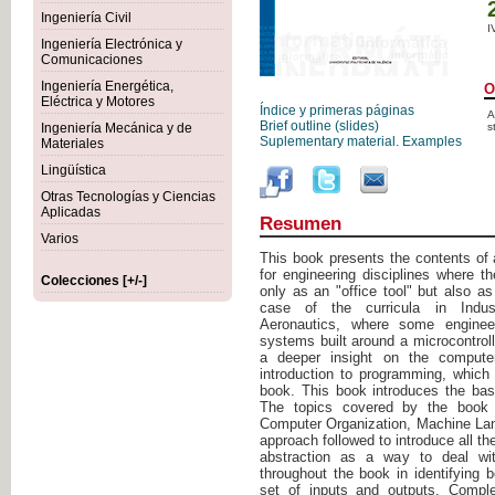
Ingeniería Civil
I
Ingeniería Electrónica y
Comunicaciones
Ingeniería Energética,
O
Eléctrica y Motores
Índice y primeras páginas
A
Brief outline (slides)
Ingeniería Mecánica y de
s
Suplementary material. Examples
Materiales
Lingüística
Otras Tecnologías y Ciencias
Aplicadas
Resumen
Varios
This book presents the contents of
for engineering disciplines where 
Colecciones [+/-]
only as an "office tool" but also as
case of the curricula in Indust
Aeronautics, where some enginee
systems built around a microcontrolle
a deeper insight on the compute
introduction to programming, which
book. This book introduces the bas
The topics covered by the book a
Computer Organization, Machine La
approach followed to introduce all t
abstraction as a way to deal wi
throughout the book in identifying b
set of inputs and outputs. Compl