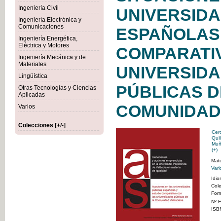
Ingeniería Civil
UNIVERSIDA
Ingeniería Electrónica y
Comunicaciones
ESPAÑOLAS 
Ingeniería Energética,
Eléctrica y Motores
COMPARATI
Ingeniería Mecánica y de
Materiales
UNIVERSID
Lingüística
PÚBLICAS D
Otras Tecnologías y Ciencias
Aplicadas
COMUNIDAD
Varios
Colecciones [+/-]
Cer
Qui
Muñ
(+)
Mate
Vari
Idi
Col
For
Nº E
ISB